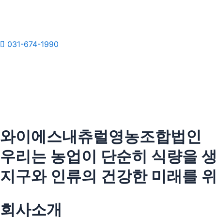
콘
텐
츠
로
031-674-1990
건
너
뛰
기
와이에스내츄럴영농조합법인
우리는 농업이 단순히 식량을 생
지구와 인류의 건강한 미래를 
회사소개